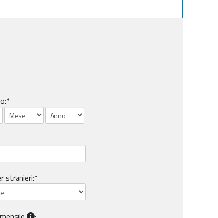
o:*
r stranieri:*
mensile
: