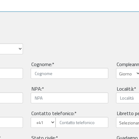
Cognome:*
Compleann
NPA:*
Località:*
Contatto telefonico:*
Libretto pe
*
Stato civile:*
Guadagno 