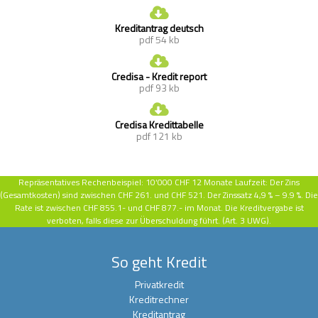
Kreditantrag deutsch
pdf 54 kb
Credisa - Kredit report
pdf 93 kb
Credisa Kredittabelle
pdf 121 kb
Repräsentatives Rechenbeispiel:
10‘000 CHF 12 Monate Laufzeit: Der Zins
(Gesamtkosten) sind zwischen CHF 261. und CHF 521. Der Zinssatz
4,9 % – 9.9 %. Die
Rate ist zwischen CHF 855.1- und CHF 877.- im Monat. Die Kreditvergabe ist
verboten, falls diese zur Überschuldung führt. (Art. 3 UWG).
So geht Kredit
Privatkredit
Kreditrechner
Kreditantrag