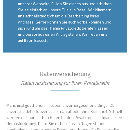
unserer Webseite. Füllen Sie dieses aus und schicken
Sie es einfach an unsere Filiale in Basel. Wir kümmern
uns schnellstmöglich um die Bearbeitung Ihres
Antrages. Gerne können Sie auch vorbeikommen und
sich rund um das Thema Privatkredit beraten lassen
und persönlich einen Antrag stellen. Wir freuen uns
auf Ihren Besuch.
Ratenversicherung
Ratenversicherung für Ihren Privatkredit
Manchmal geschehen im Leben unvorhergesehene Dinge. Ob
unverschuldeter Jobverlust, ein Unfall oder eine Krankheit. Schnell
werden die monatlichen Raten für den Privatkredit zur finanziellen
Herausforderung. Damit Sie nicht hilflos im Regen stehen
empfehlen wir Ihnen unsere Ratenversicherung für Privatkredite.