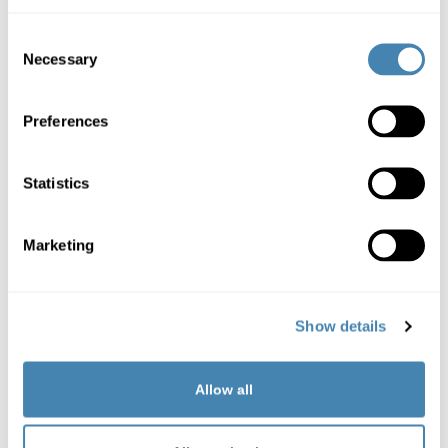
Schneller Privatkredit
Consent
Necessary
Selection
Ihr Antrag auf einen Privatkredit wird umgehend bearbeitet. Sobald
alle Dokumente vorliegen wird innerhalb von 4 Stunden die
Entscheidung über Ihren Kredit getroffen.
Preferences
Jetzt Kredit beantragen
Statistics
Info: Ihr Kredit-Antrag wird innerhalb von 4 Stunden entschieden,
sobald alle benötigten Dokumente vorliegen.
Marketing
Die Vorteile eines Credisa
Privatkredits
Show details
Allow all
Als etablierter Vermittler von Privatkrediten
empfehlen wir Interessenten, einen Kreditantrag