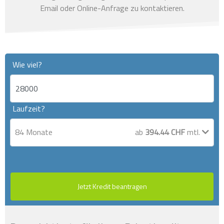
Email oder Online-Anfrage zu kontaktieren.
Wie viel?
Laufzeit?
84
Monate
ab
394.44
CHF
mtl.
Jetzt Kredit beantragen