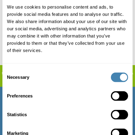
fare business. Grazie ad una vasta gamma di prodotti,
We use cookies to personalise content and ads, to
servizi utili e strumenti utili, siamo sempre al vostro fianco.
provide social media features and to analyse our traffic.
We also share information about your use of our site with
Ci fa molto piacere avervi trovati. Per eventuali dubbi, non
our social media, advertising and analytics partners who
esitate a contattarci tramite telefono, email o richieste
may combine it with other information that you’ve
online.
provided to them or that they’ve collected from your use
of their services.
Esempio di calcolo rappresentativo:
10.000 CHF durata 12 mesi: l'interesse (costi
Consent
totali) è compreso tra CHF 261 e CHF 521, il tasso di interesse è del
4,9% - 9,9%. La
Necessary
rata è compresa tra CHF 855,1 e CHF 877,00 al mese. La concessione di credito è
Selection
vietata se ciò comporta un indebitamento eccessivo. (Art. 3 UWG).
Preferences
Questo è merito
Prestiti personali
Statistics
Calcolatore di credito
Prestito auto
Confronto credito banca
Marketing