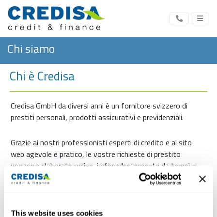
Chi siamo
Chi è Credisa
Credisa GmbH da diversi anni è un fornitore svizzero di
prestiti personali, prodotti assicurativi e previdenziali.
Grazie ai nostri professionisti esperti di credito e al sito
web agevole e pratico, le vostre richieste di prestito
vengono elaborate online, indipendentemente da tempi e
luoghi, oppure direttamente nel nostro negozio: in modo
flessibile, comodo, indipendente e sicuro.
Noi attribuiamo grande importanza alla rapida e facilità di
This website uses cookies