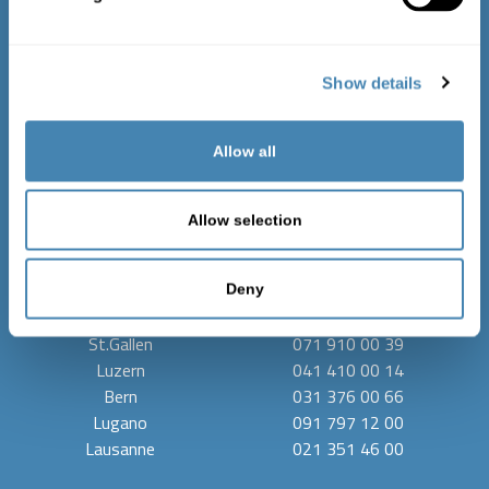
La compagnia
Show details
Chi siamo
Lavora con noi
Allow all
Contatti
Protezione dei dati
Colophon
Allow selection
Contatti
Basel
061 681 15 55
Deny
Zürich
044 201 00 38
St.Gallen
071 910 00 39
Luzern
041 410 00 14
Bern
031 376 00 66
Lugano
091 797 12 00
Lausanne
021 351 46 00