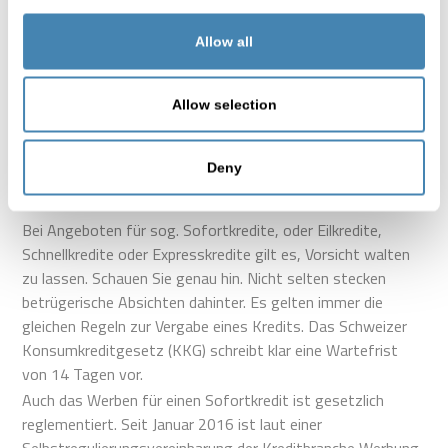
Allow all
Sofortkredit, Eilkredit, Expresskredit,
Allow selection
Schnellkredit: Vorsicht vor falschen
Versprechen
Deny
Bei Angeboten für sog. Sofortkredite, oder Eilkredite,
Schnellkredite oder Expresskredite gilt es, Vorsicht walten
zu lassen. Schauen Sie genau hin. Nicht selten stecken
betrügerische Absichten dahinter. Es gelten immer die
gleichen Regeln zur Vergabe eines Kredits. Das Schweizer
Konsumkreditgesetz (KKG) schreibt klar eine Wartefrist
von 14 Tagen vor.
Auch das Werben für einen Sofortkredit ist gesetzlich
reglementiert. Seit Januar 2016 ist laut einer