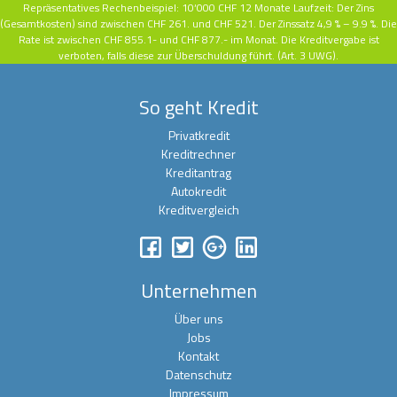
Repräsentatives Rechenbeispiel:
10‘000 CHF 12 Monate Laufzeit: Der Zins
(Gesamtkosten) sind zwischen CHF 261. und CHF 521. Der Zinssatz
4,9 % – 9.9 %. Die
Rate ist zwischen CHF 855.1- und CHF 877.- im Monat. Die Kreditvergabe ist
verboten, falls diese zur Überschuldung führt. (Art. 3 UWG).
So geht Kredit
Privatkredit
Kreditrechner
Kreditantrag
Autokredit
Kreditvergleich
Unternehmen
Über uns
Jobs
Kontakt
Datenschutz
Impressum