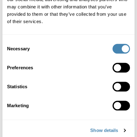
may combine it with other information that you’ve
provided to them or that they’ve collected from your use
of their services.
Sichere Verbindung
Consent
Necessary
Selection
Nachdem Sie uns die benötigten Dokumente zugesendet haben,
erhalten Sie nach einer umfassenden Kreditfähigkeitsprüfung die
Kreditentscheidung und Ihren Kredit-Vertrag.
Preferences
Statistics
Schneller Antrag
Marketing
Ihr Antrag auf einen Kredit wird umgehend bearbeitet. Sobald alle
Dokumente vorliegen wird innerhalb von 4 Stunden die
Show details
Entscheidung über Ihren Antrag getroffen.