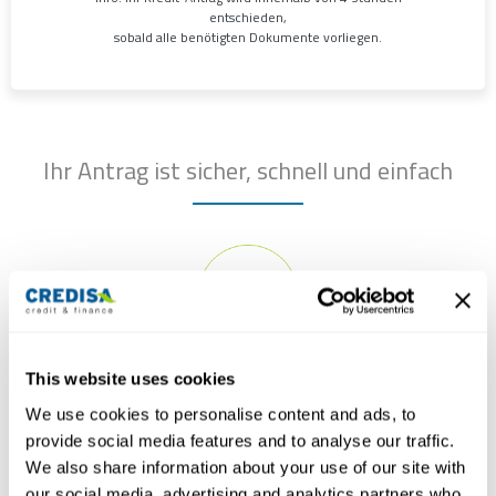
entschieden,
sobald alle benötigten Dokumente vorliegen.
Ihr Antrag ist sicher, schnell und einfach
Kreditsicherheit
This website uses cookies
We use cookies to personalise content and ads, to
Credisa legt grössten Wert auf Datenschutz. Ihre Daten werden
provide social media features and to analyse our traffic.
sorgsam behandelt und nach erfolgter Bearbeitung wieder
We also share information about your use of our site with
gelöscht. Auf Wunsch können Sie ihre Finanzierung auch mit einer
Ratenversicherung absichern.
our social media, advertising and analytics partners who