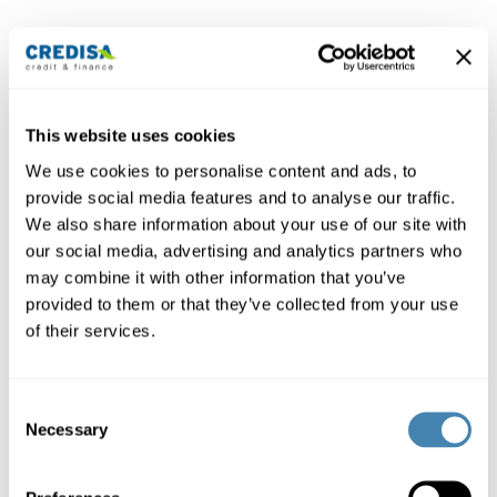
Betrag
This website uses cookies
Laufzeit
We use cookies to personalise content and ads, to
provide social media features and to analyse our traffic.
We also share information about your use of our site with
Berechnen
our social media, advertising and analytics partners who
may combine it with other information that you’ve
provided to them or that they’ve collected from your use
of their services.
Kreditbetrag und Laufzeit frei wählbar (CHF 3'000-
Consent
250'000, 6-120 Monate).
Necessary
Selection