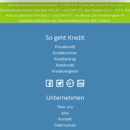
Repräsentatives Rechenbeispiel:
10‘000 CHF 12 Monate Laufzeit: Der Zins
(Gesamtkosten) sind zwischen CHF 261. und CHF 521. Der Zinssatz
4,9 % – 9.9 %. Die
Rate ist zwischen CHF 855.1- und CHF 877.- im Monat. Die Kreditvergabe ist
verboten, falls diese zur Überschuldung führt. (Art. 3 UWG).
So geht Kredit
Privatkredit
Kreditrechner
Kreditantrag
Autokredit
Kreditvergleich
Unternehmen
Über uns
Jobs
Kontakt
Datenschutz